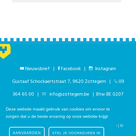
Nieuwsbrief
|
Facebook
|
Instagram
Gustaaf Schockaertstraat 7, 9620 Zottegem |
09
364 65 00
|
info@zottegem.be
| Btw BE 0207
444 990
Deze website maakt gebruik van cookies om ervoor te
zorgen dat u de beste ervaring op onze website krijgt.
Telefonisch bereikbaar elke werkdag van 9.00u tot 12.00u | ©
Stad Zottegem | Powered by
The eForum Factory
AANVAARDEN
STEL JE VOORKEUREN IN